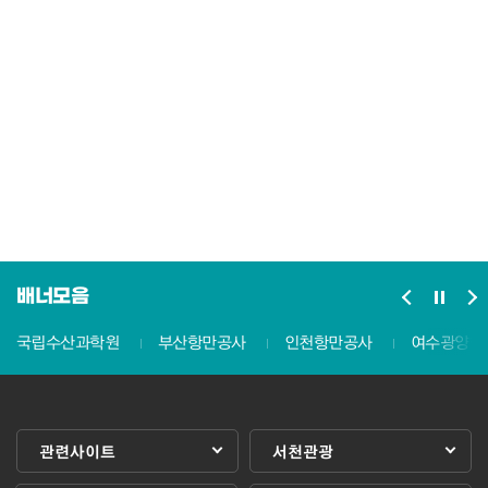
배너모음
국립수산과학원
부산항만공사
인천항만공사
여수광양항
관련사이트
서천관광