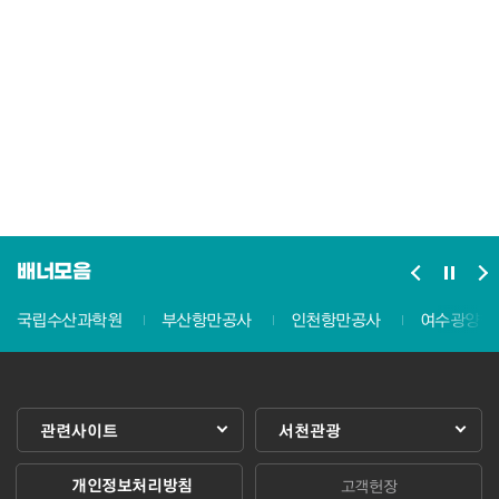
배너모음
국립수산과학원
부산항만공사
인천항만공사
여수광양항
관련사이트
서천관광
개인정보처리방침
고객헌장