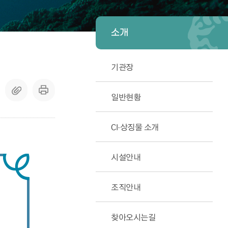
소개
기관장
일반현황
CI·상징물 소개
시설안내
조직안내
찾아오시는길