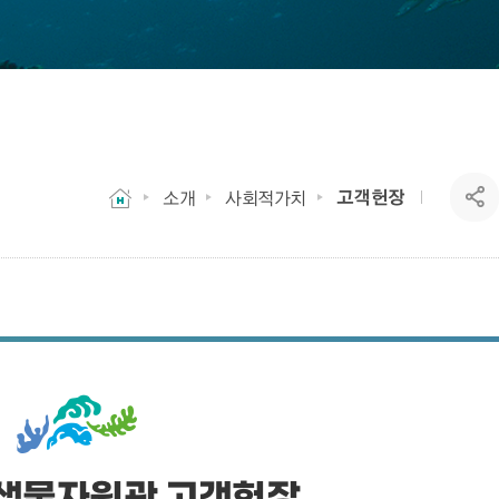
고객헌장
소개
사회적가치
생물자원관 고객헌장