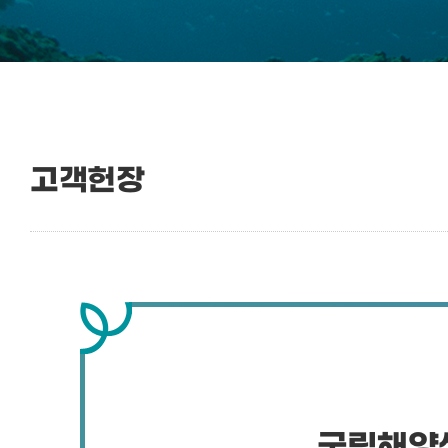
고객헌장
국립해양