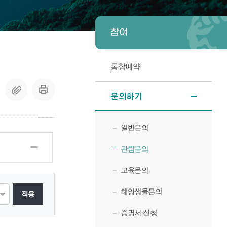
참여
통합예약
문의하기
일반문의
관람문의
교육문의
해양생물문의
적용
증명서 신청