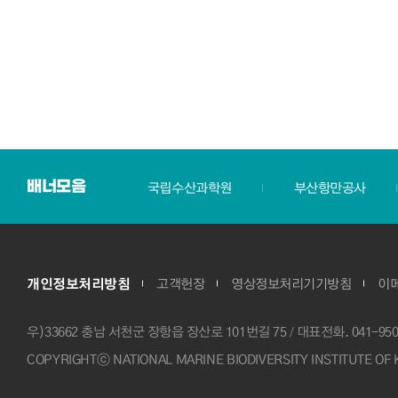
배너모음
서천군
국립수산과학원
부산항만공사
개인정보처리방침
고객헌장
영상정보처리기기방침
이
우)33662 충남 서천군 장항읍 장산로 101번길 75
대표전화.
041-95
COPYRIGHTⓒ NATIONAL MARINE BIODIVERSITY INSTITUTE OF