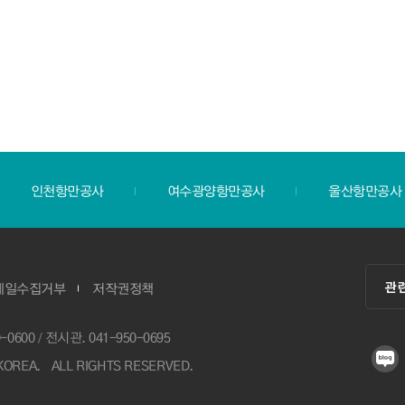
인천항만공사
여수광양항만공사
울산항만공사
관
메일수집거부
저작권정책
0-0600
전시관. 041-950-0695
 KOREA.
ALL RIGHTS RESERVED.