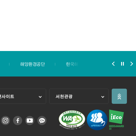
해양환경공단
한국해양교통안전공단
한
련사이트
서천관광