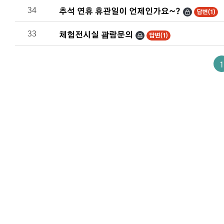
34
추석 연휴 휴관일이 언제인가요~?
답변(1)
33
체험전시실 괌람문의
답변(1)
1