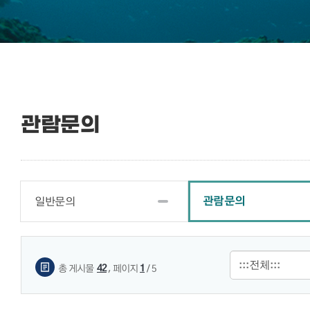
관람문의
관람문의
일반문의
게시물 검색
,
42
1
총 게시물
페이지
/ 5