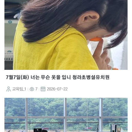
7월7일(화) 너는 무슨 옷을 입니 청라초병설유치원
교육팀_1
7
2026-07-22