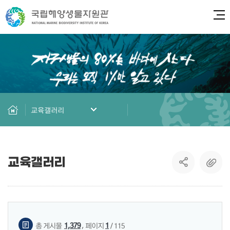
전체
교육갤러리
교육갤러리
게시물 검색
,
1,379
1
총 게시물
페이지
/ 115