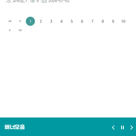
교육팀_1
9
2026-07-02
1
2
3
4
5
6
7
8
9
10
<<
<
이전페이지
>
>>
다음페이지
배너모음