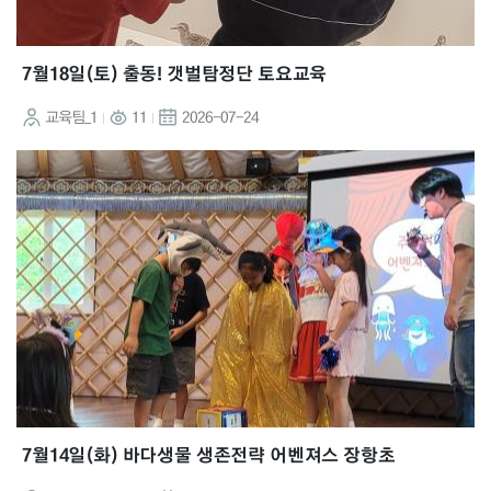
7월18일(토) 출동! 갯벌탐정단 토요교육
교육팀_1
11
2026-07-24
7월14일(화) 바다생물 생존전략 어벤져스 장항초