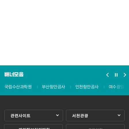
배너모음
국립수산과학원
부산항만공사
인천항만공사
여수광양항
관련사이트
서천관광